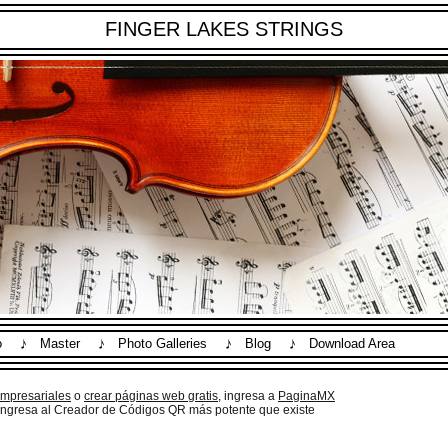
FINGER LAKES STRINGS
o
Master
Photo Galleries
Blog
Download Area
empresariales
o
crear páginas web gratis,
ingresa a
PaginaMX
ngresa al Creador de Códigos QR más potente que existe