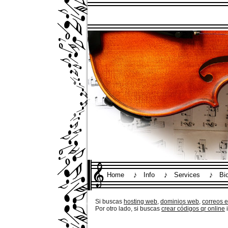
Home
Info
Services
Bi
Si buscas
hosting web,
dominios web,
correos 
Por otro lado, si buscas
crear códigos qr online
i