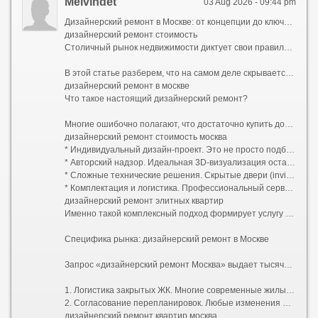
Melvindet
03 Aug 2026 - 09:44 pm
Дизайнерский ремонт в Москве: от концепции до ключей без стресса и скрытых платежей
дизайнерский ремонт стоимость
Столичный рынок недвижимости диктует свои правила. Покупка квартиры — это лишь половина дела, а иногда и только начало большого пути. Стандартная отделка от застройщика или устаревший советский интерьер редко отвечают запросам современного жителя мегаполиса. Именно поэтому услуга «дизайнерский ремонт под ключ» становится не роскошью, а рациональной необходимостью для тех, кто ценит свое время, комфорт и эстетику.
В этой статье разберем, что на самом деле скрывается за понятием дизайнерского ремонта в столице, из чего складывается его стоимость и как выбрать надежную команду.
дизайнерский ремонт в москве
Что такое настоящий дизайнерский ремонт?
Многие ошибочно полагают, что достаточно купить дорогие обои и итальянскую плитку, чтобы получить качественный результат. Однако разница между качественным евроремонтом и настоящим авторским проектом колоссальна. Дизайнерский ремонт — это прежде всего инженерия пространства:
дизайнерский ремонт стоимость москва
* Индивидуальный дизайн-проект. Это не просто подбор цветов, а полный пакет рабочей документации: планы демонтажа и монтажа, схемы электрики (с привязками розеток и выключателей), развертки стен, узлы примыканий, план потолков с указанием уровней и световых сценариев, раскладка плитки. В проекте учитывается каждая мелочь: от высоты вывода воды для бойлера до расположения роутера.
* Авторский надзор. Идеальная 3D-визуализация останется картинкой, если прораб решит упростить узел или сместить перегородку на 10 сантиметров. Авторский надзор гарантирует полное соответствие реализации задумке дизайнера.
* Сложные технические решения. Скрытые двери (invisible) со скрытыми петлями, магнитными замками и фугой в цвет стен; многоуровневое освещение с проходными переключателями; системы умного дома; шумоизоляция премиального уровня; приточно-вытяжная вентиляция и кондиционирование, трассы которого спрятаны за потолком без потери высоты помещения.
* Комплектация и логистика. Профессиональный сервис включает закупку черновых и чистовых материалов, их доставку, подъем на этаж и приемку партий. Заказчику не нужно искать, где купить редкий керамогранит или договариваться о возврате бракованной партии паркета.
дизайнерский ремонт элитных квартир
Именно такой комплексный подход формирует услугу «дизайнерский ремонт под ключ». Клиент передает ключи от бетонной коробки (или жилья со старой отделкой) и получает обратно готовую квартиру, полностью укомплектованную техникой, светом, текстилем и даже базовым набором посуды. Все согласования проходят через одного менеджера проекта.
Специфика рынка: дизайнерский ремонт в Москве
Запрос «дизайнерский ремонт Москва» выдает тысячи предложений, но столичный регион имеет свою специфику, которую нельзя игнорировать при планировании бюджета и сроков:
1. Логистика закрытых ЖК. Многие современные жилые комплексы бизнес- и премиум-класса имеют строгие регламенты проведения работ: пропускная система, жесткие временные окна для разгрузки стройматериалов (например, с 10:00 до 18:00 по будням), обязательное страхование гражданской ответственности перед соседями.
2. Согласование перепланировок. Любые изменения мокрых зон, проемов в несущих стенах или объединение лоджии требуют официального узаконивания. Компании, специализирующиеся на дизайнерском ремонте в Москве, обычно берут этот бюрократический процесс на себя, взаимодействуя с БТИ и жилищной инспекцией.
дизайнерский ремонт квартир москва