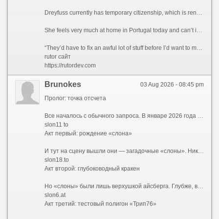
Dreyfuss currently has temporary citizenship, which is renewed every two to three years, and recently began the process of applying for Portuguese citizenship.
She feels very much at home in Portugal today and can’t imagine ever returning to the US permanently.
“They’d have to fix an awful lot of stuff before I’d want to move back,” she says.
rutor сайт
https://rutordev.com
Brunokes
03 Aug 2026 - 08:45 pm
Пролог: точка отсчета
Все началось с обычного запроса. В январе 2026 года пользователи все чаще вбивали в поисковики заветное сочетание — kraken ссылка 2026. Кто-то искал обновленный адрес, кто-то проверял работоспособность старых закладок, а кто-то просто пытался понять, куда исчез привычный интерфейс. Но уже к февралю стало ясно: привычных адресов больше не существует. Вместо них сеть предложила лабиринт, в котором ориентироваться могли только самые подготовленные. Запросы эволюционировали — теперь звучали как kraken 2026 и kraken сайт 2026, но каждый раз выдача выдавала новые, незнакомые комбинации.
slon11 to
Акт первый: рождение «слона»
И тут на сцену вышли они — загадочные «слоны». Никто не знает, кто именно придумал эту схему, но она сработала идеально. Началось с малого: slon2 и slon2 to / slon2.to. Затем подключились slon2 at / slon2.at и slon2 cc / slon2.cc. Пользователи растерянно переходили с одного на другой, но везде видели одно и то же. Кто-то догадался проверить slon3 — и он работал. slon4 — тоже. Так, шаг за шагом, открывались slon5, slon6, slon7, slon8, slon9, slon10... Казалось, этому не будет конца. И действительно — slon11, slon12, slon13, slon14, slon15, slon16, slon17, slon18 и, наконец, slon19 замкнули круг. Каждый из них существовал в трех ипостасях: .to, .at и .cc. Причем можно было писать слитно — slon12.to, а можно с пробелом — slon 12 to — и это работало одинаково.
slon18.to
Акт второй: глубоководный кракен
Но «слоны» были лишь верхушкой айсберга. Глубже, в темных водах сети Tor, обитали настоящие гиганты — длинные .onion-адреса, которые невозможно запомнить, но можно распознать по префиксу. Первым в списке шел kraken2trfqodidvlh4aa337cpzfrhdlfldhve5nf7njhumwr7instad.onion — настоящий монстр из 56 символов. За ним тянулись его собратья: kraken3yvbvzmhytnrnuhsy772i6dfobofu652e27f5hx6y5cpj7rgyd.onion, kraken4qzqnoi7ogpzpzwrxk7mw53n5i56loydwiyonu4owxsh4g67yd.onion, kraken5af44k24fwzohe6fvqfgxfsee4lgydb3ayzkfhlzqhuwlo33ad.onion, kraken6gf6o4rxewycqwjgfchzgxyfeoj5xafqbfm4vgvyaig2vmxvyd.onion и kraken7jmgt7yhhe2c4iyilthnhcugfylcztsdhh7otrr6jgdw667pqd.onion. Специалисты окрестили их «шестеркой кракенов» — и каждый из них вел в одно и то же место, словно шесть дверей в одну комнату.
slon6.at
Акт третий: тестовый полигон «Трип76»