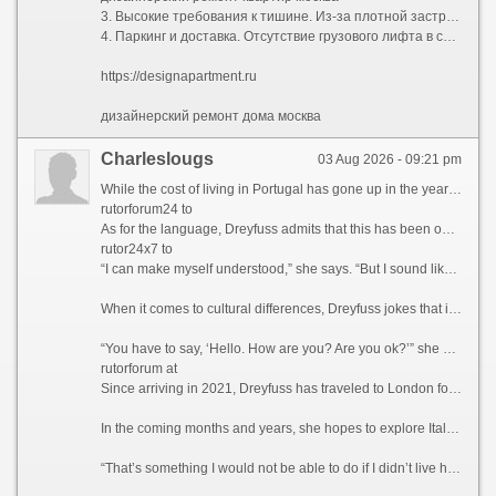
3. Высокие требования к тишине. Из-за плотной застройки управляющие компании жестко штрафуют бригады за работу перфоратором вне разрешенных часов. Это увеличивает общий срок ремонта, так как чистая смена инструмента требует дополнительного времени.
4. Паркинг и доставка. Отсутствие грузового лифта в старом фонде или платный въезд фур во двор могут добавить существенную сумму к транспортным расходам.
https://designapartment.ru
дизайнерский ремонт дома москва
Charleslougs
03 Aug 2026 - 09:21 pm
While the cost of living in Portugal has gone up in the years since she moved there, it’s still “probably about 40% to 50% less” than in the US, says Dreyfuss, adding that it’s a “much better life day to day” for her.
rutorforum24 to
As for the language, Dreyfuss admits that this has been one of her biggest struggles, recounting how she’s always asking locals to “slow down” because they “they talk really fast, and drop whole words out of sentences.”
rutor24x7 to
“I can make myself understood,” she says. “But I sound like a three- or four-year-old.”
When it comes to cultural differences, Dreyfuss jokes that it’s really hard to hang up the phone when speaking to a Portuguese person, and she’s had to learn not to walk into a shop and “just start talking” without exchanging pleasantries first.
“You have to say, ‘Hello. How are you? Are you ok?’” she says, adding that anything less is considered bad manners. “But it just comes naturally now because I’ve been here five years.”
rutorforum at
Since arriving in 2021, Dreyfuss has traveled to London four times, Paris three times and the Spanish city of Seville twice. She’s also visited the Austrian capital Vienna, as well as France’s Marseille and Toulouse.
In the coming months and years, she hopes to explore Italy and Europe’s Atlantic coast.
“That’s something I would not be able to do if I didn’t live here,” she adds.