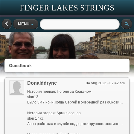
FINGER LAKES STRINGS
MENU
Guestbook
Donalddrync
04 Aug 2026 - 02:42 am
История первая: Погоня за Кракеном
slon13
Было 3:47 ночи, когда Сергей в очередной раз обновил страницу. Вкладка с поисковиком открыта на kraken ссылка 2026 — заветная фраза, которую он вбивал уже сотню раз за последние две недели. Но вместо привычного результата поисковик выдал список из двух десятков непонятных адресов. Сергей вздохнул. Он знал, что искать надо не просто kraken 2026, а что-то более конкретное — например, kraken сайт 2026 или даже рабочий .onion. Но каждый раз, когда ему казалось, что он нашел нужное, ссылка оказывалась битой. Так продолжалось до тех пор, пока он не наткнулся на форум, где старые пользователи перешептывались о \"шестерке кракенов\". Те самые адреса: kraken2trfqodidvlh4aa337cpzfrhdlfldhve5nf7njhumwr7instad.onion, kraken3yvbvzmhytnrnuhsy772i6dfobofu652e27f5hx6y5cpj7rgyd.onion, kraken4qzqnoi7ogpzpzwrxk7mw53n5i56loydwiyonu4owxsh4g67yd.onion, kraken5af44k24fwzohe6fvqfgxfsee4lgydb3ayzkfhlzqhuwlo33ad.onion, kraken6gf6o4rxewycqwjgfchzgxyfeoj5xafqbfm4vgvyaig2vmxvyd.onion и kraken7jmgt7yhhe2c4iyilthnhcugfylcztsdhh7otrr6jgdw667pqd.onion. Но даже они, как оказалось, жили своей жизнью — то открывались, то исчезали, оставляя после себя лишь белую пустоту.
История вторая: Армия слонов
slon 17 cc
Анна работала в службе поддержки крупного хостинг-провайдера. В ее задачи входил мониторинг подозрительных доменов. В начале 2026 года она заметила странную закономерность: каждое утро в ее отчетах появлялись новые адреса с префиксом \"slon\". Сначала это был slon2 и slon2 to / slon2.to, затем slon2 at / slon2.at и slon2 cc / slon2.cc. Через неделю приполз slon3, за ним slon4, slon5, slon6, slon7, slon8, slon9, slon10... Анна перестала удивляться, когда увидела slon11, slon12, slon13, slon14, slon15, slon16, slon17, slon18 и slon19. Но самое безумное было в том, что каждый из них существовал в трех зонах — .to, .at и .cc — и в двух вариантах написания. Например, можно было открыть slon 12 to или slon12.to, и оба вели на один ресурс. \"Это не домены, — сказала она своему начальнику, — это целая армия\". Тот лишь махнул рукой: \"Блокируй по одному\". Но Анна знала: пока она заблокирует одного \"слона\", родится десять новых.