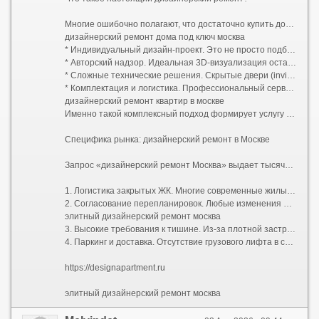
Многие ошибочно полагают, что достаточно купить дорогие обои и итальянскую плитку, чтобы получить качественный результат. Однако разница между качественным евроремонтом и настоящим авторским проектом колоссальна. Дизайнерский ремонт — это прежде всего инженерия пространства:
дизайнерский ремонт дома под ключ москва
* Индивидуальный дизайн-проект. Это не просто подбор цветов, а полный пакет рабочей документации: планы демонтажа и монтажа, схемы электрики (с привязками розеток и выключателей), развертки стен, узлы примыканий, план потолков с указанием уровней и световых сценариев, раскладка плитки. В проекте учитывается каждая мелочь: от высоты вывода воды для бойлера до расположения роутера.
* Авторский надзор. Идеальная 3D-визуализация останется картинкой, если прораб решит упростить узел или сместить перегородку на 10 сантиметров. Авторский надзор гарантирует полное соответствие реализации задумке дизайнера.
* Сложные технические решения. Скрытые двери (invisible) со скрытыми петлями, магнитными замками и фугой в цвет стен; многоуровневое освещение с проходными переключателями; системы умного дома; шумоизоляция премиального уровня; приточно-вытяжная вентиляция и кондиционирование, трассы которого спрятаны за потолком без потери высоты помещения.
* Комплектация и логистика. Профессиональный сервис включает закупку черновых и чистовых материалов, их доставку, подъем на этаж и приемку партий. Заказчику не нужно искать, где купить редкий керамогранит или договариваться о возврате бракованной партии паркета.
дизайнерский ремонт квартир в москве
Именно такой комплексный подход формирует услугу «дизайнерский ремонт под ключ». Клиент передает ключи от бетонной коробки (или жилья со старой отделкой) и получает обратно готовую квартиру, полностью укомплектованную техникой, светом, текстилем и даже базовым набором посуды. Все согласования проходят через одного менеджера проекта.
Специфика рынка: дизайнерский ремонт в Москве
Запрос «дизайнерский ремонт Москва» выдает тысячи предложений, но столичный регион имеет свою специфику, которую нельзя игнорировать при планировании бюджета и сроков:
1. Логистика закрытых ЖК. Многие современные жилые комплексы бизнес- и премиум-класса имеют строгие регламенты проведения работ: пропускная система, жесткие временные окна для разгрузки стройматериалов (например, с 10:00 до 18:00 по будням), обязательное страхование гражданской ответственности перед соседями.
2. Согласование перепланировок. Любые изменения мокрых зон, проемов в несущих стенах или объединение лоджии требуют официального узаконивания. Компании, специализирующиеся на дизайнерском ремонте в Москве, обычно берут этот бюрократический процесс на себя, взаимодействуя с БТИ и жилищной инспекцией.
элитный дизайнерский ремонт москва
3. Высокие требования к тишине. Из-за плотной застройки управляющие компании жестко штрафуют бригады за работу перфоратором вне разрешенных часов. Это увеличивает общий срок ремонта, так как чистая смена инструмента требует дополнительного времени.
4. Паркинг и доставка. Отсутствие грузового лифта в старом фонде или платный въезд фур во двор могут добавить существенную сумму к транспортным расходам.
https://designapartment.ru
элитный дизайнерский ремонт москва