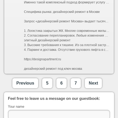
Именно такой комплексный подход формирует услугу «дизайнерский ремонт под ключ». Клиент передает ключи от бетонной коробки (или жилья со старой отделкой) и получает обратно готовую квартиру, полностью укомплектованную техникой, светом, текстилем и даже базовым набором посуды. Все согласования проходят через одного менеджера проекта.
Специфика рынка: дизайнерский ремонт в Москве
Запрос «дизайнерский ремонт Москва» выдает тысячи предложений, но столичный регион имеет свою специфику, которую нельзя игнорировать при планировании бюджета и сроков:
1. Логистика закрытых ЖК. Многие современные жилые комплексы бизнес- и премиум-класса имеют строгие регламенты проведения работ: пропускная система, жесткие временные окна для разгрузки стройматериалов (например, с 10:00 до 18:00 по будням), обязательное страхование гражданской ответственности перед соседями.
2. Согласование перепланировок. Любые изменения мокрых зон, проемов в несущих стенах или объединение лоджии требуют официального узаконивания. Компании, специализирующиеся на дизайнерском ремонте в Москве, обычно берут этот бюрократический процесс на себя, взаимодействуя с БТИ и жилищной инспекцией.
элитный дизайнерский ремонт
3. Высокие требования к тишине. Из-за плотной застройки управляющие компании жестко штрафуют бригады за работу перфоратором вне разрешенных часов. Это увеличивает общий срок ремонта, так как чистая смена инструмента требует дополнительного времени.
4. Паркинг и доставка. Отсутствие грузового лифта в старом фонде или платный въезд фур во двор могут добавить существенную сумму к транспортным расходам.
https://designapartment.ru
дизайнерский ремонт под ключ москва
Previous
5
6
7
Next
Feel free to leave us a message on our guestbook:
Your name