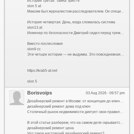
История третья: Тайна Трип76
slon 5 at
Максим был журналистом-расследователем. Он специализировался на теневых схемах в интернете. Когда ему в руки попали координаты trip76.co, он сначала не придал этому значения — обычный короткий домен, которых тысячи. Но потом он увидел trip76.at, а затем заметил, что кто-то вбивает в поисковик trip76 co и trip76 at с пробелом. Это показалось ему странным. Почему один и тот же ресурс дублируется с такой точностью? Максим начал копать глубже и обнаружил пугающую связь: домены trip76 использовались как полигон для испытаний перед тем, как новые конфигурации переносились на \"слонов\". Сначала появлялся trip76.co, потом через пару дней — slon12.to. Затем trip76.at и следом — slon 12 at. \"Это как черновик и чистовик\", — понял Максим. \"Сначала тест на Трип76, потом запуск на Слоне\". Его статья о \"цифровом конвейере\" разлетелась по сети, но спустя сутки оба trip76.co и trip76.at исчезли, словно их и не было.
История четвертая: День, когда сломалась система
slon13.at
Инженер по безопасности Дмитрий сидел перед тремя мониторами. На первом был список из 108 адресов — все вариации \"слонов\" от 2 до 19: slon2.to, slon2.at, slon2.cc, slon 2 to, slon 2 at, slon 2 cc, slon3.to, slon3.at, slon3.cc, slon 3 to, slon 3 at, slon 3 cc, и так далее до slon19, включая slon 19 to, slon 19 at, slon 19 cc. На втором мониторе горели длинные .onion-адреса — вся \"шестерка кракенов\". На третьем — короткие \"трипы\": trip76.co, trip76.at, trip76 co, trip76 at. Дмитрий пытался понять, как все это связано с исходным запросом kraken ссылка 2026. Вдруг его осенило: это не сеть. Это организм. Каждый элемент подменяет другой, когда тот падает. Блокируешь slon2.to — просыпается slon2.at. Блокируешь все \"слоны\" — поднимаются \"кракены\". Блокируешь \"кракенов\" — в дело вступают \"трипы\". Круг замкнулся. В 23:59 Дмитрий выключил мониторы и написал в общем чате всего два слова: \"Мы не победим\". Наутро его коллеги обнаружили новый адрес в списке — slon20.to. И никто не знал, сколько их еще появится завтра.
Вместо послесловия
slon9 cc
Эти четыре истории — не выдумка. Это повседневная реальность 2026 года. Миллионы пользователей ежедневно пытаются найти рабочий вход среди kraken ссылка 2026, тысячи системных администраторов воюют с полчищами \"слонов\", журналисты охотятся за \"трипами\", а инженеры ломают голову над \"кракенами\". Но главный урок, который можно извлечь из всех этих историй, прост: если система плодит бесконечные зеркала с номерами от 2 до 19, если она использует .to, .at и .cc как сменные картриджи, если она прячется за длинными .onion-адресами — значит, ей нечего предложить, кроме бесконечной гонки. И единственный способ выйти из этой гонки — даже не вступать в нее. Не искать. Не кликать. Не доверять. Потому что за каждой из этих ссылок — будь то короткое trip76.at, пронумерованный slon 12.cc или монстрообразный kraken2trfq...onion — стоит не безопасность, а ловушка.
https://krab5-at.net
slon 5
Borisvoips
03 Aug 2026 - 09:57 pm
Дизайнерский ремонт в Москве: от концепции до ключей без стресса и скрытых платежей
дизайнерский ремонт дома под ключ
Столичный рынок недвижимости диктует свои правила. Покупка квартиры — это лишь половина дела, а иногда и только начало большого пути. Стандартная отделка от застройщика или устаревший советский интерьер редко отвечают запросам современного жителя мегаполиса. Именно поэтому услуга «дизайнерский ремонт под ключ» становится не роскошью, а рациональной необходимостью для тех, кто ценит свое время, комфорт и эстетику.
В этой статье разберем, что на самом деле скрывается за понятием дизайнерского ремонта в столице, из чего складывается его стоимость и как выбрать надежную команду.
дизайнерский ремонт цена
Что такое настоящий дизайнерский ремонт?