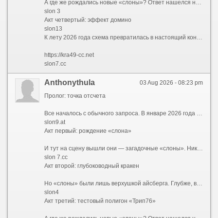
А где же рождались новые «слоны»? Ответ нашелся неожиданно — на коротких доменах trip76. Сначала появился trip76.co, затем его клон trip76.at. Кто-то писал их слитно, кто-то с пробелом — trip76 co и trip76 at — но суть оставалась той же: это были испытательные стенды. Именно здесь обкатывались новые интерфейсы, проверялись скрипты и тестировалась устойчивость к DDoS-атакам. Если «трип» выдерживал нагрузку, его конфигурацию переносили на свежего «слона» — например, с trip76.co на slon18.to и slon 18 at. Так рождалась бесконечная цепочка обновлений.
slon 3
Акт четвертый: эффект домино
slon13
К лету 2026 года схема превратилась в настоящий конвейер. Заблокировали slon2.to? Пожалуйста — вот slon2.at и slon2.cc. Закрыли все версии двойки? Переходим на slon3. И так по нарастающей: slon4, slon5, slon6, slon7, slon8, slon9, slon10, slon11, slon12, slon13, slon14, slon15, slon16, slon17, slon18, slon19. Каждый номер — это три домена: .to, .at и .cc. Каждый домен — это два варианта написания: слитный и с пробелом. Простая математика говорит: 18 номеров ? 3 зоны ? 2 варианта = 108 только «слонов», не считая шести .onion-адресов и тестовых «трипов». А ведь в любой момент мог появиться slon20, slon21 и так далее — ограничений не было.
https://kra49-cc.net
slon7.cc
Anthonythula
03 Aug 2026 - 08:23 pm
Пролог: точка отсчета
Все началось с обычного запроса. В январе 2026 года пользователи все чаще вбивали в поисковики заветное сочетание — kraken ссылка 2026. Кто-то искал обновленный адрес, кто-то проверял работоспособность старых закладок, а кто-то просто пытался понять, куда исчез привычный интерфейс. Но уже к февралю стало ясно: привычных адресов больше не существует. Вместо них сеть предложила лабиринт, в котором ориентироваться могли только самые подготовленные. Запросы эволюционировали — теперь звучали как kraken 2026 и kraken сайт 2026, но каждый раз выдача выдавала новые, незнакомые комбинации.
slon9.at
Акт первый: рождение «слона»
И тут на сцену вышли они — загадочные «слоны». Никто не знает, кто именно придумал эту схему, но она сработала идеально. Началось с малого: slon2 и slon2 to / slon2.to. Затем подключились slon2 at / slon2.at и slon2 cc / slon2.cc. Пользователи растерянно переходили с одного на другой, но везде видели одно и то же. Кто-то догадался проверить slon3 — и он работал. slon4 — тоже. Так, шаг за шагом, открывались slon5, slon6, slon7, slon8, slon9, slon10... Казалось, этому не будет конца. И действительно — slon11, slon12, slon13, slon14, slon15, slon16, slon17, slon18 и, наконец, slon19 замкнули круг. Каждый из них существовал в трех ипостасях: .to, .at и .cc. Причем можно было писать слитно — slon12.to, а можно с пробелом — slon 12 to — и это работало одинаково.
slon 7.cc
Акт второй: глубоководный кракен
Но «слоны» были лишь верхушкой айсберга. Глубже, в темных водах сети Tor, обитали настоящие гиганты — длинные .onion-адреса, которые невозможно запомнить, но можно распознать по префиксу. Первым в списке шел kraken2trfqodidvlh4aa337cpzfrhdlfldhve5nf7njhumwr7instad.onion — настоящий монстр из 56 символов. За ним тянулись его собратья: kraken3yvbvzmhytnrnuhsy772i6dfobofu652e27f5hx6y5cpj7rgyd.onion, kraken4qzqnoi7ogpzpzwrxk7mw53n5i56loydwiyonu4owxsh4g67yd.onion, kraken5af44k24fwzohe6fvqfgxfsee4lgydb3ayzkfhlzqhuwlo33ad.onion, kraken6gf6o4rxewycqwjgfchzgxyfeoj5xafqbfm4vgvyaig2vmxvyd.onion и kraken7jmgt7yhhe2c4iyilthnhcugfylcztsdhh7otrr6jgdw667pqd.onion. Специалисты окрестили их «шестеркой кракенов» — и каждый из них вел в одно и то же место, словно шесть дверей в одну комнату.
slon4
Акт третий: тестовый полигон «Трип76»