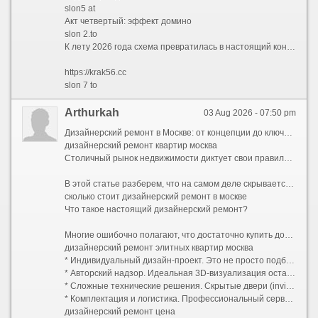
slon5 at
Акт четвертый: эффект домино
slon 2.to
К лету 2026 года схема превратилась в настоящий конвейер. Заблокировали slon2.to? Пожалуйста — вот slon2.at и slon2.cc. Закрыли все версии двойки? Переходим на slon3. И так по нарастающей: slon4, slon5, slon6, slon7, slon8, slon9, slon10, slon11, slon12, slon13, slon14, slon15, slon16, slon17, slon18, slon19. Каждый номер — это три домена: .to, .at и .cc. Каждый домен — это два варианта написания: слитный и с пробелом. Простая математика говорит: 18 номеров ? 3 зоны ? 2 варианта = 108 только «слонов», не считая шести .onion-адресов и тестовых «трипов». А ведь в любой момент мог появиться slon20, slon21 и так далее — ограничений не было.
https://krak56.cc
slon 7 to
Arthurkah
03 Aug 2026 - 07:50 pm
Дизайнерский ремонт в Москве: от концепции до ключей без стресса и скрытых платежей
дизайнерский ремонт квартир москва
Столичный рынок недвижимости диктует свои правила. Покупка квартиры — это лишь половина дела, а иногда и только начало большого пути. Стандартная отделка от застройщика или устаревший советский интерьер редко отвечают запросам современного жителя мегаполиса. Именно поэтому услуга «дизайнерский ремонт под ключ» становится не роскошью, а рациональной необходимостью для тех, кто ценит свое время, комфорт и эстетику.
В этой статье разберем, что на самом деле скрывается за понятием дизайнерского ремонта в столице, из чего складывается его стоимость и как выбрать надежную команду.
сколько стоит дизайнерский ремонт в москве
Что такое настоящий дизайнерский ремонт?
Многие ошибочно полагают, что достаточно купить дорогие обои и итальянскую плитку, чтобы получить качественный результат. Однако разница между качественным евроремонтом и настоящим авторским проектом колоссальна. Дизайнерский ремонт — это прежде всего инженерия пространства:
дизайнерский ремонт элитных квартир москва
* Индивидуальный дизайн-проект. Это не просто подбор цветов, а полный пакет рабочей документации: планы демонтажа и монтажа, схемы электрики (с привязками розеток и выключателей), развертки стен, узлы примыканий, план потолков с указанием уровней и световых сценариев, раскладка плитки. В проекте учитывается каждая мелочь: от высоты вывода воды для бойлера до расположения роутера.
* Авторский надзор. Идеальная 3D-визуализация останется картинкой, если прораб решит упростить узел или сместить перегородку на 10 сантиметров. Авторский надзор гарантирует полное соответствие реализации задумке дизайнера.
* Сложные технические решения. Скрытые двери (invisible) со скрытыми петлями, магнитными замками и фугой в цвет стен; многоуровневое освещение с проходными переключателями; системы умного дома; шумоизоляция премиального уровня; приточно-вытяжная вентиляция и кондиционирование, трассы которого спрятаны за потолком без потери высоты помещения.
* Комплектация и логистика. Профессиональный сервис включает закупку черновых и чистовых материалов, их доставку, подъем на этаж и приемку партий. Заказчику не нужно искать, где купить редкий керамогранит или договариваться о возврате бракованной партии паркета.
дизайнерский ремонт цена