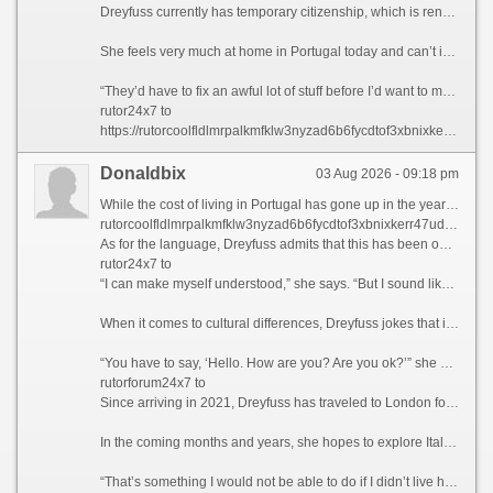
Dreyfuss currently has temporary citizenship, which is renewed every two to three years, and recently began the process of applying for Portuguese citizenship.
She feels very much at home in Portugal today and can’t imagine ever returning to the US permanently.
“They’d have to fix an awful lot of stuff before I’d want to move back,” she says.
rutor24x7 to
https://rutorcoolfldlmrpalkmfklw3nyzad6b6fycdtof3xbnixkerr47udyd.com
Donaldbix
03 Aug 2026 - 09:18 pm
While the cost of living in Portugal has gone up in the years since she moved there, it’s still “probably about 40% to 50% less” than in the US, says Dreyfuss, adding that it’s a “much better life day to day” for her.
rutorcoolfldlmrpalkmfklw3nyzad6b6fycdtof3xbnixkerr47udyd onion
As for the language, Dreyfuss admits that this has been one of her biggest struggles, recounting how she’s always asking locals to “slow down” because they “they talk really fast, and drop whole words out of sentences.”
rutor24x7 to
“I can make myself understood,” she says. “But I sound like a three- or four-year-old.”
When it comes to cultural differences, Dreyfuss jokes that it’s really hard to hang up the phone when speaking to a Portuguese person, and she’s had to learn not to walk into a shop and “just start talking” without exchanging pleasantries first.
“You have to say, ‘Hello. How are you? Are you ok?’” she says, adding that anything less is considered bad manners. “But it just comes naturally now because I’ve been here five years.”
rutorforum24x7 to
Since arriving in 2021, Dreyfuss has traveled to London four times, Paris three times and the Spanish city of Seville twice. She’s also visited the Austrian capital Vienna, as well as France’s Marseille and Toulouse.
In the coming months and years, she hopes to explore Italy and Europe’s Atlantic coast.
“That’s something I would not be able to do if I didn’t live here,” she adds.